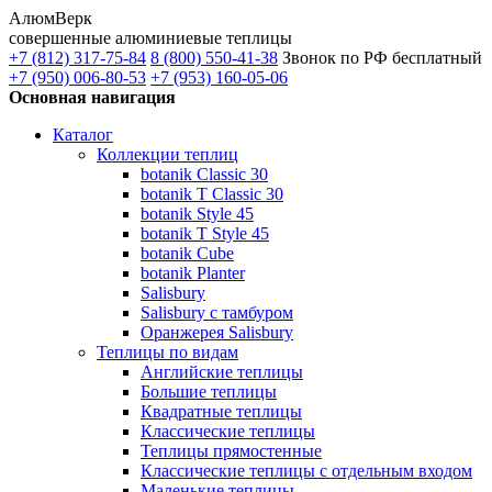
АлюмВерк
совершенные алюминиевые теплицы
+7 (812) 317-75-84
8 (800) 550-41-38
Звонок по РФ бесплатный
+7 (950) 006-80-53
+7 (953) 160-05-06
Основная навигация
Каталог
Коллекции теплиц
botanik Classic 30
botanik T Classic 30
botanik Style 45
botanik Т Style 45
botanik Cube
botanik Planter
Salisbury
Salisbury с тамбуром
Оранжерея Salisbury
Теплицы по видам
Английские теплицы
Большие теплицы
Квадратные теплицы
Классические теплицы
Теплицы прямостенные
Классические теплицы с отдельным входом
Маленькие теплицы