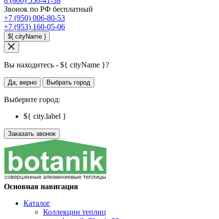
8 (800) 550-41-38
Звонок по РФ бесплатный
+7 (950) 006-80-53
+7 (953) 160-05-06
${ cityName }
Вы находитесь - ${ cityName }?
Да, верно
Выбрать город
Выберите город:
${ city.label }
Заказать звонок
Основная навигация
Каталог
Коллекции теплиц