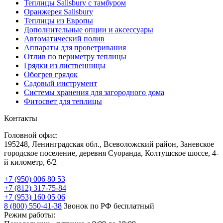
Теплицы Salisbury с тамбуром
Оранжерея Salisbury
Теплицы из Европы
Дополнительные опции и аксессуары
Автоматический полив
Аппараты для проветривания
Отлив по периметру теплицы
Грядки из лиственницы
Обогрев грядок
Садовый инструмент
Системы хранения для загородного дома
Фитосвет для теплицы
Контакты
Головной офис:
195248, Ленинградская обл., Всеволожский район, Заневское
городское поселение, деревня Суоранда, Колтушское шоссе, 4-
й километр, 6/2
+7 (950) 006 80 53
+7 (812) 317-75-84
+7 (953) 160 05 06
8 (800) 550-41-38
Звонок по РФ бесплатный
Режим работы: