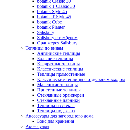
botanik Classic 30
botanik T Classic 30
botanik Style 45
botanik Т Style 45
botanik Cube
botanik Planter
Salisbury
Salisbury с тамбуром
Оранжерея Salisbury
Теплицы по видам
Английские теплицы
Большие теплицы
Квадратные теплицы
Классические теплицы
Теплицы прямостенные
Классические теплицы с отдельным входом
Маленькие теплицы
Пристенные теплицы
Стеклянные оранжереи
Стеклянные парники
Теплицы из стекла
Теплицы под заказ
Аксессуары для загородного дома
Бокс для хранения
Аксессуары