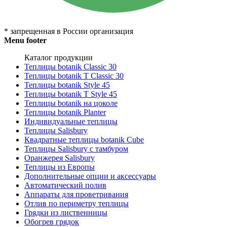
* запрещенная в России организация
Menu footer
Каталог продукции
Теплицы botanik Classic 30
Теплицы botanik T Classic 30
Теплицы botanik Style 45
Теплицы botanik Т Style 45
Теплицы botanik на цоколе
Теплицы botanik Planter
Индивидуальные теплицы
Теплицы Salisbury
Квадратные теплицы botanik Cube
Теплицы Salisbury с тамбуром
Оранжерея Salisbury
Теплицы из Европы
Дополнительные опции и аксессуары
Автоматический полив
Аппараты для проветривания
Отлив по периметру теплицы
Грядки из лиственницы
Обогрев грядок