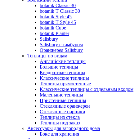
botanik Classic 30
botanik T Classic 30
botanik Style 45
botanik Т Style 45
botanik Cube
botanik Planter
Salisbury
Salisbury с тамбуром
Оранжерея Salisbury
Теплицы по видам
Английские теплицы
Большие теплицы
Квадратные теплицы
Классические теплицы
Теплицы прямостенные
Классические теплицы с отдельным входом
Маленькие теплицы
Пристенные теплицы
Стеклянные оранжереи
Стеклянные парники
Теплицы из стекла
Теплицы под заказ
Аксессуары для загородного дома
Бокс для хранения