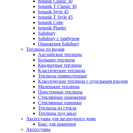
botanik Classic 30
botanik T Classic 30
botanik Style 45
botanik Т Style 45
botanik Cube
botanik Planter
Salisbury
Salisbury с тамбуром
Оранжерея Salisbury
Теплицы по видам
Английские теплицы
Большие теплицы
Квадратные теплицы
Классические теплицы
Теплицы прямостенные
Классические теплицы с отдельным входом
Маленькие теплицы
Пристенные теплицы
Стеклянные оранжереи
Стеклянные парники
Теплицы из стекла
Теплицы под заказ
Аксессуары для загородного дома
Бокс для хранения
Аксессуары