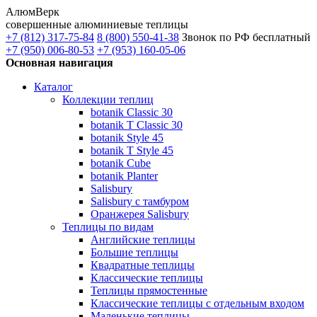
АлюмВерк
совершенные алюминиевые теплицы
+7 (812) 317-75-84
8 (800) 550-41-38
Звонок по РФ бесплатный
+7 (950) 006-80-53
+7 (953) 160-05-06
Основная навигация
Каталог
Коллекции теплиц
botanik Classic 30
botanik T Classic 30
botanik Style 45
botanik Т Style 45
botanik Cube
botanik Planter
Salisbury
Salisbury с тамбуром
Оранжерея Salisbury
Теплицы по видам
Английские теплицы
Большие теплицы
Квадратные теплицы
Классические теплицы
Теплицы прямостенные
Классические теплицы с отдельным входом
Маленькие теплицы