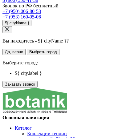
8 (800) 550-41-38
Звонок по РФ бесплатный
+7 (950) 006-80-53
+7 (953) 160-05-06
${ cityName }
Вы находитесь - ${ cityName }?
Да, верно
Выбрать город
Выберите город:
${ city.label }
Заказать звонок
Основная навигация
Каталог
Коллекции теплиц