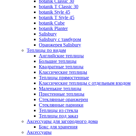
botanik Classic 30
botanik T Classic 30
botanik Style 45
botanik Т Style 45
botanik Cube
botanik Planter
Salisbury
Salisbury с тамбуром
Оранжерея Salisbury
Теплицы по видам
Английские теплицы
Большие теплицы
Квадратные теплицы
Классические теплицы
Теплицы прямостенные
Классические теплицы с отдельным входом
Маленькие теплицы
Пристенные теплицы
Стеклянные оранжереи
Стеклянные парники
Теплицы из стекла
Теплицы под заказ
Аксессуары для загородного дома
Бокс для хранения
Аксессуары