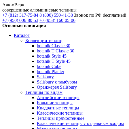
АлюмВерк
совершенные алюминиевые теплицы
+7 (812) 317-75-84
8 (800) 550-41-38
Звонок по РФ бесплатный
+7 (950) 006-80-53
+7 (953) 160-05-06
Основная навигация
Каталог
Коллекции теплиц
botanik Classic 30
botanik T Classic 30
botanik Style 45
botanik Т Style 45
botanik Cube
botanik Planter
Salisbury
Salisbury с тамбуром
Оранжерея Salisbury
Теплицы по видам
Английские теплицы
Большие теплицы
Квадратные теплицы
Классические теплицы
Теплицы прямостенные
Классические теплицы с отдельным входом
Маленькие теплицы