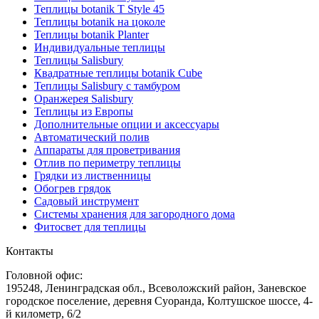
Теплицы botanik Т Style 45
Теплицы botanik на цоколе
Теплицы botanik Planter
Индивидуальные теплицы
Теплицы Salisbury
Квадратные теплицы botanik Cube
Теплицы Salisbury с тамбуром
Оранжерея Salisbury
Теплицы из Европы
Дополнительные опции и аксессуары
Автоматический полив
Аппараты для проветривания
Отлив по периметру теплицы
Грядки из лиственницы
Обогрев грядок
Садовый инструмент
Системы хранения для загородного дома
Фитосвет для теплицы
Контакты
Головной офис:
195248, Ленинградская обл., Всеволожский район, Заневское
городское поселение, деревня Суоранда, Колтушское шоссе, 4-
й километр, 6/2