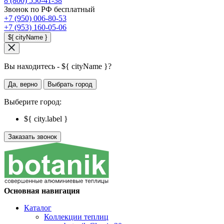
8 (800) 550-41-38
Звонок по РФ бесплатный
+7 (950) 006-80-53
+7 (953) 160-05-06
${ cityName }
Вы находитесь - ${ cityName }?
Да, верно
Выбрать город
Выберите город:
${ city.label }
Заказать звонок
Основная навигация
Каталог
Коллекции теплиц