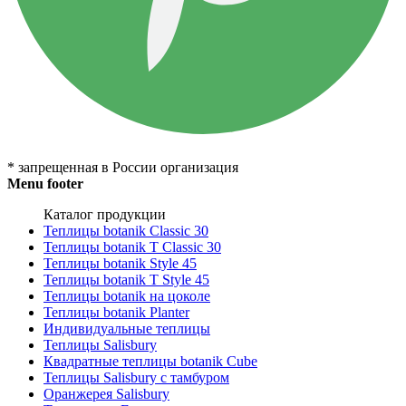
* запрещенная в России организация
Menu footer
Каталог продукции
Теплицы botanik Classic 30
Теплицы botanik T Classic 30
Теплицы botanik Style 45
Теплицы botanik Т Style 45
Теплицы botanik на цоколе
Теплицы botanik Planter
Индивидуальные теплицы
Теплицы Salisbury
Квадратные теплицы botanik Cube
Теплицы Salisbury с тамбуром
Оранжерея Salisbury