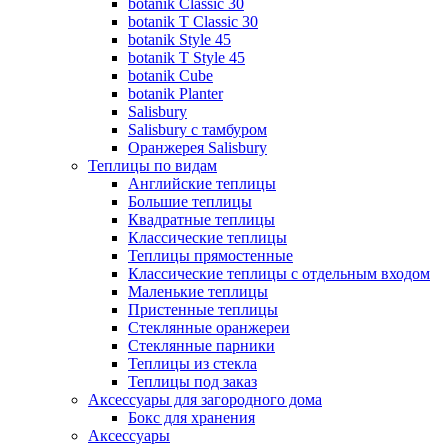
botanik Classic 30
botanik T Classic 30
botanik Style 45
botanik Т Style 45
botanik Cube
botanik Planter
Salisbury
Salisbury с тамбуром
Оранжерея Salisbury
Теплицы по видам
Английские теплицы
Большие теплицы
Квадратные теплицы
Классические теплицы
Теплицы прямостенные
Классические теплицы с отдельным входом
Маленькие теплицы
Пристенные теплицы
Стеклянные оранжереи
Стеклянные парники
Теплицы из стекла
Теплицы под заказ
Аксессуары для загородного дома
Бокс для хранения
Аксессуары