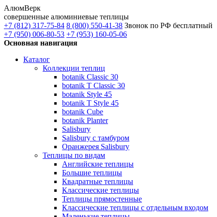
АлюмВерк
совершенные алюминиевые теплицы
+7 (812) 317-75-84
8 (800) 550-41-38
Звонок по РФ бесплатный
+7 (950) 006-80-53
+7 (953) 160-05-06
Основная навигация
Каталог
Коллекции теплиц
botanik Classic 30
botanik T Classic 30
botanik Style 45
botanik Т Style 45
botanik Cube
botanik Planter
Salisbury
Salisbury с тамбуром
Оранжерея Salisbury
Теплицы по видам
Английские теплицы
Большие теплицы
Квадратные теплицы
Классические теплицы
Теплицы прямостенные
Классические теплицы с отдельным входом
Маленькие теплицы