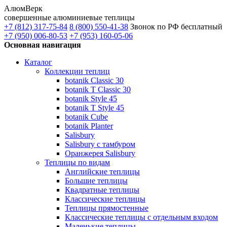
АлюмВерк
совершенные алюминиевые теплицы
+7 (812) 317-75-84
8 (800) 550-41-38
Звонок по РФ бесплатный
+7 (950) 006-80-53
+7 (953) 160-05-06
Основная навигация
Каталог
Коллекции теплиц
botanik Classic 30
botanik T Classic 30
botanik Style 45
botanik Т Style 45
botanik Cube
botanik Planter
Salisbury
Salisbury с тамбуром
Оранжерея Salisbury
Теплицы по видам
Английские теплицы
Большие теплицы
Квадратные теплицы
Классические теплицы
Теплицы прямостенные
Классические теплицы с отдельным входом
Маленькие теплицы