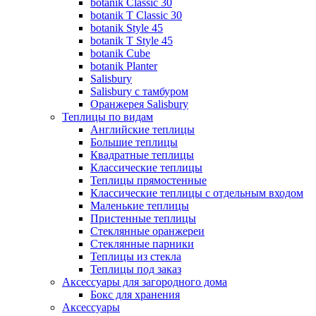
botanik Classic 30
botanik T Classic 30
botanik Style 45
botanik Т Style 45
botanik Cube
botanik Planter
Salisbury
Salisbury с тамбуром
Оранжерея Salisbury
Теплицы по видам
Английские теплицы
Большие теплицы
Квадратные теплицы
Классические теплицы
Теплицы прямостенные
Классические теплицы с отдельным входом
Маленькие теплицы
Пристенные теплицы
Стеклянные оранжереи
Стеклянные парники
Теплицы из стекла
Теплицы под заказ
Аксессуары для загородного дома
Бокс для хранения
Аксессуары