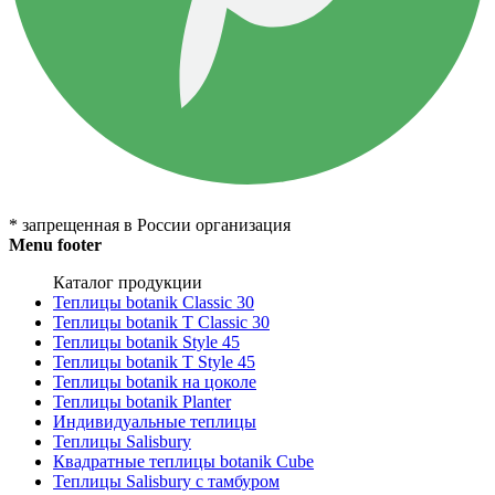
* запрещенная в России организация
Menu footer
Каталог продукции
Теплицы botanik Classic 30
Теплицы botanik T Classic 30
Теплицы botanik Style 45
Теплицы botanik Т Style 45
Теплицы botanik на цоколе
Теплицы botanik Planter
Индивидуальные теплицы
Теплицы Salisbury
Квадратные теплицы botanik Cube
Теплицы Salisbury с тамбуром