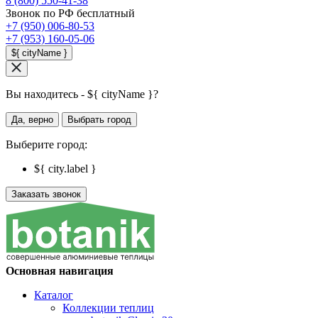
8 (800) 550-41-38
Звонок по РФ бесплатный
+7 (950) 006-80-53
+7 (953) 160-05-06
${ cityName }
Вы находитесь - ${ cityName }?
Да, верно
Выбрать город
Выберите город:
${ city.label }
Заказать звонок
Основная навигация
Каталог
Коллекции теплиц