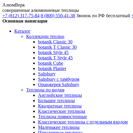
АлюмВерк
совершенные алюминиевые теплицы
+7 (812) 317-75-84
8 (800) 550-41-38
Звонок по РФ бесплатный
Основная навигация
Каталог
Коллекции теплиц
botanik Classic 30
botanik T Classic 30
botanik Style 45
botanik Т Style 45
botanik Cube
botanik Planter
Salisbury
Salisbury с тамбуром
Оранжерея Salisbury
Теплицы по видам
Английские теплицы
Большие теплицы
Квадратные теплицы
Классические теплицы
Теплицы прямостенные
Классические теплицы с отдельным входом
Маленькие теплицы
Пристенные теплицы