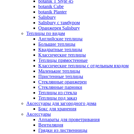
botanik Т Style 45
botanik Cube
botanik Planter
Salisbury
Salisbury с тамбуром
Оранжерея Salisbury
Теплицы по видам
Английские теплицы
Большие теплицы
Квадратные теплицы
Классические теплицы
Теплицы прямостенные
Классические теплицы с отдельным входом
Маленькие теплицы
Пристенные теплицы
Стеклянные оранжереи
Стеклянные парники
Теплицы из стекла
Теплицы под заказ
Аксессуары для загородного дома
Бокс для хранения
Аксессуары
Аппараты для проветривания
Вентиляция
Грядки из лиственницы