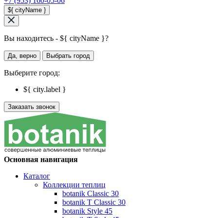
+7 (953) 160-05-06
${ cityName }
Вы находитесь - ${ cityName }?
Да, верно
Выбрать город
Выберите город:
${ city.label }
Заказать звонок
Основная навигация
Каталог
Коллекции теплиц
botanik Classic 30
botanik T Classic 30
botanik Style 45