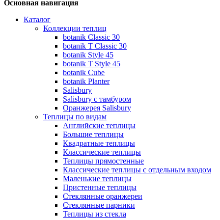
Основная навигация
Каталог
Коллекции теплиц
botanik Classic 30
botanik T Classic 30
botanik Style 45
botanik Т Style 45
botanik Cube
botanik Planter
Salisbury
Salisbury с тамбуром
Оранжерея Salisbury
Теплицы по видам
Английские теплицы
Большие теплицы
Квадратные теплицы
Классические теплицы
Теплицы прямостенные
Классические теплицы с отдельным входом
Маленькие теплицы
Пристенные теплицы
Стеклянные оранжереи
Стеклянные парники
Теплицы из стекла