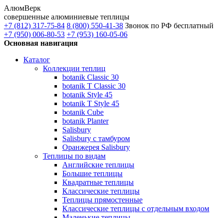
АлюмВерк
совершенные алюминиевые теплицы
+7 (812) 317-75-84
8 (800) 550-41-38
Звонок по РФ бесплатный
+7 (950) 006-80-53
+7 (953) 160-05-06
Основная навигация
Каталог
Коллекции теплиц
botanik Classic 30
botanik T Classic 30
botanik Style 45
botanik Т Style 45
botanik Cube
botanik Planter
Salisbury
Salisbury с тамбуром
Оранжерея Salisbury
Теплицы по видам
Английские теплицы
Большие теплицы
Квадратные теплицы
Классические теплицы
Теплицы прямостенные
Классические теплицы с отдельным входом
Маленькие теплицы