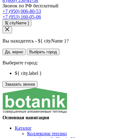
8 (800) 550-41-38
Звонок по РФ бесплатный
+7 (950) 006-80-53
+7 (953) 160-05-06
${ cityName }
Вы находитесь - ${ cityName }?
Да, верно
Выбрать город
Выберите город:
${ city.label }
Заказать звонок
Основная навигация
Каталог
Коллекции теплиц