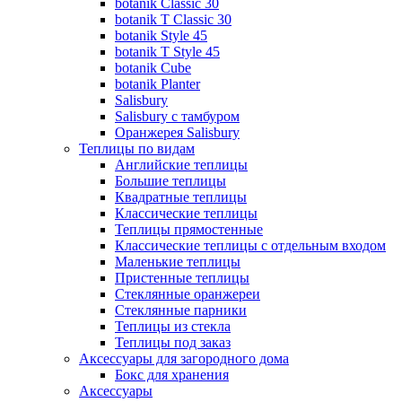
botanik Classic 30
botanik T Classic 30
botanik Style 45
botanik Т Style 45
botanik Cube
botanik Planter
Salisbury
Salisbury с тамбуром
Оранжерея Salisbury
Теплицы по видам
Английские теплицы
Большие теплицы
Квадратные теплицы
Классические теплицы
Теплицы прямостенные
Классические теплицы с отдельным входом
Маленькие теплицы
Пристенные теплицы
Стеклянные оранжереи
Стеклянные парники
Теплицы из стекла
Теплицы под заказ
Аксессуары для загородного дома
Бокс для хранения
Аксессуары