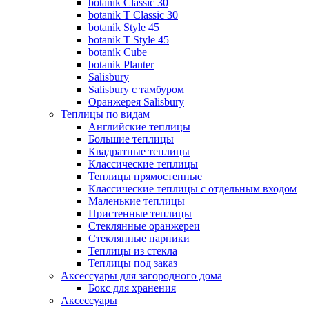
botanik Classic 30
botanik T Classic 30
botanik Style 45
botanik Т Style 45
botanik Cube
botanik Planter
Salisbury
Salisbury с тамбуром
Оранжерея Salisbury
Теплицы по видам
Английские теплицы
Большие теплицы
Квадратные теплицы
Классические теплицы
Теплицы прямостенные
Классические теплицы с отдельным входом
Маленькие теплицы
Пристенные теплицы
Стеклянные оранжереи
Стеклянные парники
Теплицы из стекла
Теплицы под заказ
Аксессуары для загородного дома
Бокс для хранения
Аксессуары