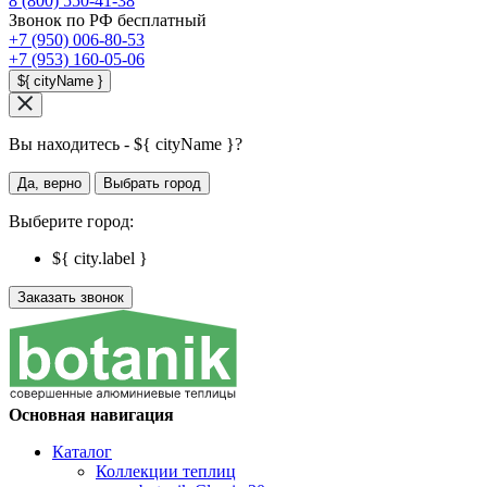
8 (800) 550-41-38
Звонок по РФ бесплатный
+7 (950) 006-80-53
+7 (953) 160-05-06
${ cityName }
Вы находитесь - ${ cityName }?
Да, верно
Выбрать город
Выберите город:
${ city.label }
Заказать звонок
Основная навигация
Каталог
Коллекции теплиц