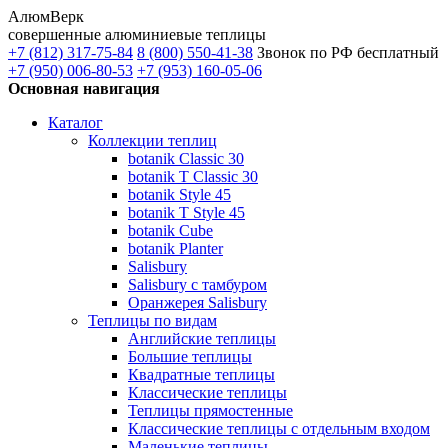
АлюмВерк
совершенные алюминиевые теплицы
+7 (812) 317-75-84
8 (800) 550-41-38
Звонок по РФ бесплатный
+7 (950) 006-80-53
+7 (953) 160-05-06
Основная навигация
Каталог
Коллекции теплиц
botanik Classic 30
botanik T Classic 30
botanik Style 45
botanik Т Style 45
botanik Cube
botanik Planter
Salisbury
Salisbury с тамбуром
Оранжерея Salisbury
Теплицы по видам
Английские теплицы
Большие теплицы
Квадратные теплицы
Классические теплицы
Теплицы прямостенные
Классические теплицы с отдельным входом
Маленькие теплицы