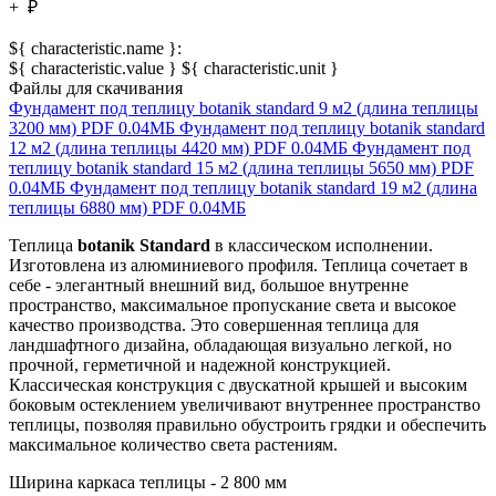
+
₽
${ characteristic.name }:
${ characteristic.value } ${ characteristic.unit }
Файлы для скачивания
Фундамент под теплицу botanik standard 9 м2 (длина теплицы
3200 мм)
PDF
0.04МБ
Фундамент под теплицу botanik standard
12 м2 (длина теплицы 4420 мм)
PDF
0.04МБ
Фундамент под
теплицу botanik standard 15 м2 (длина теплицы 5650 мм)
PDF
0.04МБ
Фундамент под теплицу botanik standard 19 м2 (длина
теплицы 6880 мм)
PDF
0.04МБ
Теплица
botanik Standard
в классическом исполнении.
Изготовлена из алюминиевого профиля. Теплица сочетает в
себе - элегантный внешний вид, большое внутренне
пространство, максимальное пропускание света и высокое
качество производства. Это совершенная теплица для
ландшафтного дизайна, обладающая визуально легкой, но
прочной, герметичной и надежной конструкцией.
Классическая конструкция с двускатной крышей и высоким
боковым остеклением увеличивают внутреннее пространство
теплицы, позволяя правильно обустроить грядки и обеспечить
максимальное количество света растениям.
Ширина каркаса теплицы - 2 800 мм