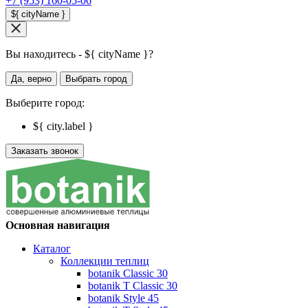
+7 (953) 160-05-06
${ cityName }
Вы находитесь - ${ cityName }?
Да, верно
Выбрать город
Выберите город:
${ city.label }
Заказать звонок
Основная навигация
Каталог
Коллекции теплиц
botanik Classic 30
botanik T Classic 30
botanik Style 45