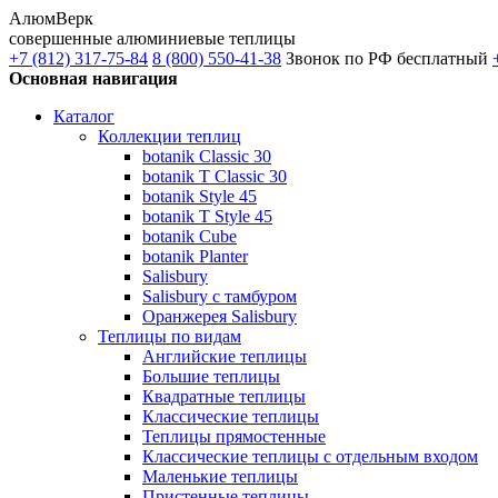
АлюмВерк
совершенные алюминиевые теплицы
+7 (812) 317-75-84
8 (800) 550-41-38
Звонок по РФ бесплатный
Основная навигация
Каталог
Коллекции теплиц
botanik Classic 30
botanik T Classic 30
botanik Style 45
botanik Т Style 45
botanik Cube
botanik Planter
Salisbury
Salisbury с тамбуром
Оранжерея Salisbury
Теплицы по видам
Английские теплицы
Большие теплицы
Квадратные теплицы
Классические теплицы
Теплицы прямостенные
Классические теплицы с отдельным входом
Маленькие теплицы
Пристенные теплицы