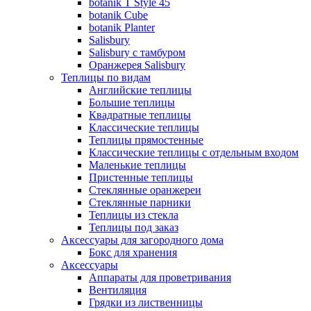
botanik Т Style 45
botanik Cube
botanik Planter
Salisbury
Salisbury с тамбуром
Оранжерея Salisbury
Теплицы по видам
Английские теплицы
Большие теплицы
Квадратные теплицы
Классические теплицы
Теплицы прямостенные
Классические теплицы с отдельным входом
Маленькие теплицы
Пристенные теплицы
Стеклянные оранжереи
Стеклянные парники
Теплицы из стекла
Теплицы под заказ
Аксессуары для загородного дома
Бокс для хранения
Аксессуары
Аппараты для проветривания
Вентиляция
Грядки из лиственницы