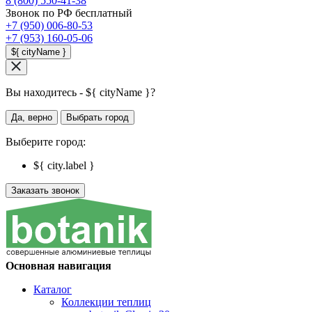
8 (800) 550-41-38
Звонок по РФ бесплатный
+7 (950) 006-80-53
+7 (953) 160-05-06
${ cityName }
Вы находитесь - ${ cityName }?
Да, верно
Выбрать город
Выберите город:
${ city.label }
Заказать звонок
Основная навигация
Каталог
Коллекции теплиц