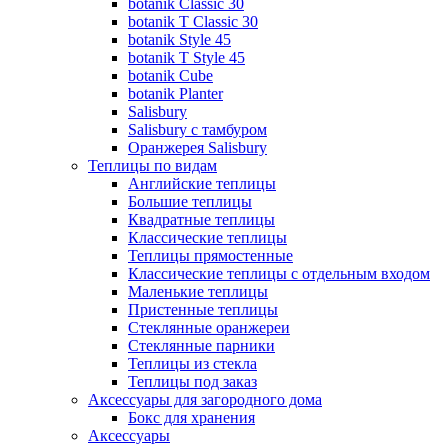
botanik Classic 30
botanik T Classic 30
botanik Style 45
botanik Т Style 45
botanik Cube
botanik Planter
Salisbury
Salisbury с тамбуром
Оранжерея Salisbury
Теплицы по видам
Английские теплицы
Большие теплицы
Квадратные теплицы
Классические теплицы
Теплицы прямостенные
Классические теплицы с отдельным входом
Маленькие теплицы
Пристенные теплицы
Стеклянные оранжереи
Стеклянные парники
Теплицы из стекла
Теплицы под заказ
Аксессуары для загородного дома
Бокс для хранения
Аксессуары