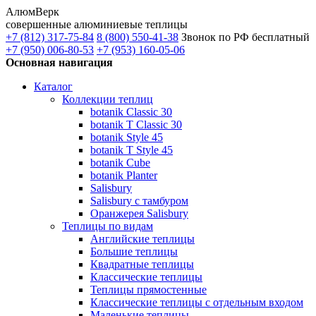
АлюмВерк
совершенные алюминиевые теплицы
+7 (812) 317-75-84
8 (800) 550-41-38
Звонок по РФ бесплатный
+7 (950) 006-80-53
+7 (953) 160-05-06
Основная навигация
Каталог
Коллекции теплиц
botanik Classic 30
botanik T Classic 30
botanik Style 45
botanik Т Style 45
botanik Cube
botanik Planter
Salisbury
Salisbury с тамбуром
Оранжерея Salisbury
Теплицы по видам
Английские теплицы
Большие теплицы
Квадратные теплицы
Классические теплицы
Теплицы прямостенные
Классические теплицы с отдельным входом
Маленькие теплицы