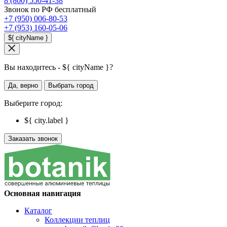
8 (800) 550-41-38
Звонок по РФ бесплатный
+7 (950) 006-80-53
+7 (953) 160-05-06
${ cityName }
Вы находитесь - ${ cityName }?
Да, верно
Выбрать город
Выберите город:
${ city.label }
Заказать звонок
Основная навигация
Каталог
Коллекции теплиц