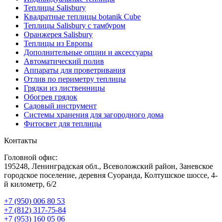
Теплицы Salisbury
Квадратные теплицы botanik Cube
Теплицы Salisbury с тамбуром
Оранжерея Salisbury
Теплицы из Европы
Дополнительные опции и аксессуары
Автоматический полив
Аппараты для проветривания
Отлив по периметру теплицы
Грядки из лиственницы
Обогрев грядок
Садовый инструмент
Системы хранения для загородного дома
Фитосвет для теплицы
Контакты
Головной офис:
195248, Ленинградская обл., Всеволожский район, Заневское
городское поселение, деревня Суоранда, Колтушское шоссе, 4-
й километр, 6/2
+7 (950) 006 80 53
+7 (812) 317-75-84
+7 (953) 160 05 06