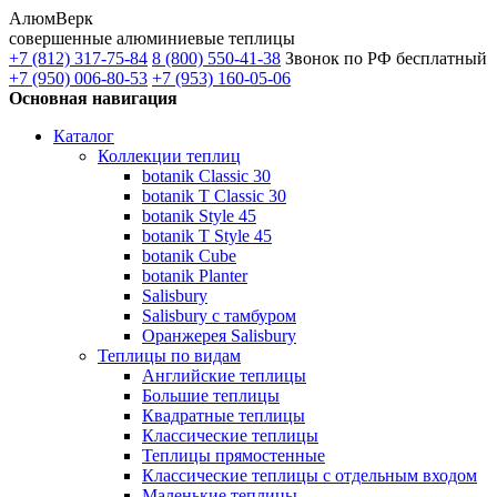
АлюмВерк
совершенные алюминиевые теплицы
+7 (812) 317-75-84
8 (800) 550-41-38
Звонок по РФ бесплатный
+7 (950) 006-80-53
+7 (953) 160-05-06
Основная навигация
Каталог
Коллекции теплиц
botanik Classic 30
botanik T Classic 30
botanik Style 45
botanik Т Style 45
botanik Cube
botanik Planter
Salisbury
Salisbury с тамбуром
Оранжерея Salisbury
Теплицы по видам
Английские теплицы
Большие теплицы
Квадратные теплицы
Классические теплицы
Теплицы прямостенные
Классические теплицы с отдельным входом
Маленькие теплицы