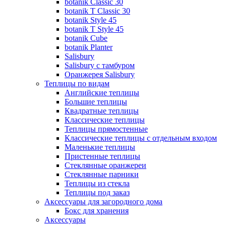
botanik Classic 30
botanik T Classic 30
botanik Style 45
botanik Т Style 45
botanik Cube
botanik Planter
Salisbury
Salisbury с тамбуром
Оранжерея Salisbury
Теплицы по видам
Английские теплицы
Большие теплицы
Квадратные теплицы
Классические теплицы
Теплицы прямостенные
Классические теплицы с отдельным входом
Маленькие теплицы
Пристенные теплицы
Стеклянные оранжереи
Стеклянные парники
Теплицы из стекла
Теплицы под заказ
Аксессуары для загородного дома
Бокс для хранения
Аксессуары