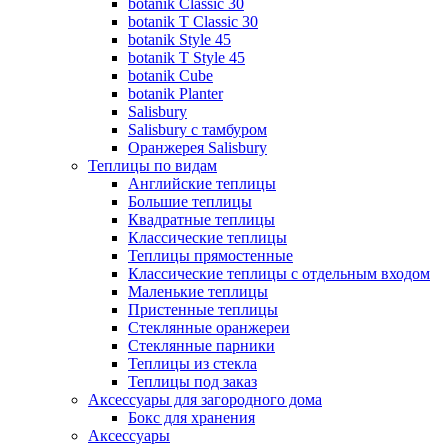
botanik Classic 30
botanik T Classic 30
botanik Style 45
botanik Т Style 45
botanik Cube
botanik Planter
Salisbury
Salisbury с тамбуром
Оранжерея Salisbury
Теплицы по видам
Английские теплицы
Большие теплицы
Квадратные теплицы
Классические теплицы
Теплицы прямостенные
Классические теплицы с отдельным входом
Маленькие теплицы
Пристенные теплицы
Стеклянные оранжереи
Стеклянные парники
Теплицы из стекла
Теплицы под заказ
Аксессуары для загородного дома
Бокс для хранения
Аксессуары