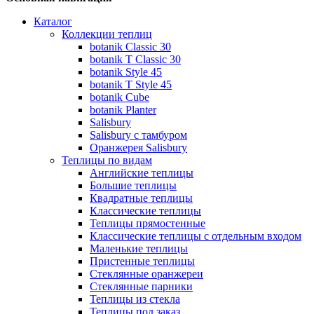
Каталог
Коллекции теплиц
botanik Classic 30
botanik T Classic 30
botanik Style 45
botanik Т Style 45
botanik Cube
botanik Planter
Salisbury
Salisbury с тамбуром
Оранжерея Salisbury
Теплицы по видам
Английские теплицы
Большие теплицы
Квадратные теплицы
Классические теплицы
Теплицы прямостенные
Классические теплицы с отдельным входом
Маленькие теплицы
Пристенные теплицы
Стеклянные оранжереи
Стеклянные парники
Теплицы из стекла
Теплицы под заказ