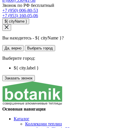
8 (800) 550-41-38
Звонок по РФ бесплатный
+7 (950) 006-80-53
+7 (953) 160-05-06
${ cityName }
Вы находитесь - ${ cityName }?
Да, верно
Выбрать город
Выберите город:
${ city.label }
Заказать звонок
Основная навигация
Каталог
Коллекции теплиц