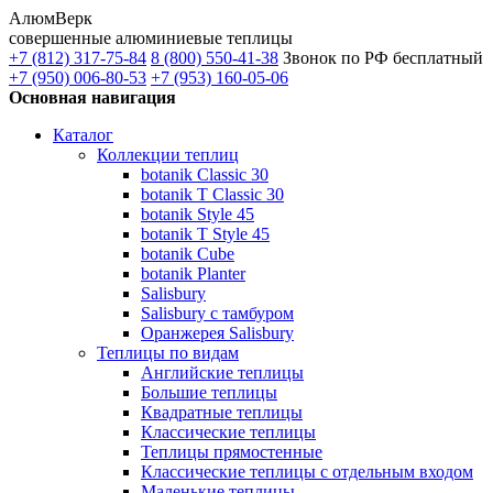
АлюмВерк
совершенные алюминиевые теплицы
+7 (812) 317-75-84
8 (800) 550-41-38
Звонок по РФ бесплатный
+7 (950) 006-80-53
+7 (953) 160-05-06
Основная навигация
Каталог
Коллекции теплиц
botanik Classic 30
botanik T Classic 30
botanik Style 45
botanik Т Style 45
botanik Cube
botanik Planter
Salisbury
Salisbury с тамбуром
Оранжерея Salisbury
Теплицы по видам
Английские теплицы
Большие теплицы
Квадратные теплицы
Классические теплицы
Теплицы прямостенные
Классические теплицы с отдельным входом
Маленькие теплицы