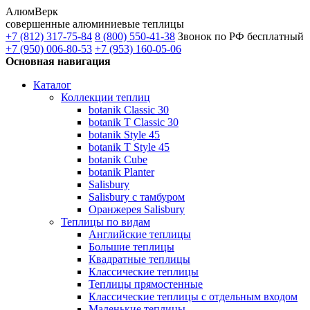
АлюмВерк
совершенные алюминиевые теплицы
+7 (812) 317-75-84
8 (800) 550-41-38
Звонок по РФ бесплатный
+7 (950) 006-80-53
+7 (953) 160-05-06
Основная навигация
Каталог
Коллекции теплиц
botanik Classic 30
botanik T Classic 30
botanik Style 45
botanik Т Style 45
botanik Cube
botanik Planter
Salisbury
Salisbury с тамбуром
Оранжерея Salisbury
Теплицы по видам
Английские теплицы
Большие теплицы
Квадратные теплицы
Классические теплицы
Теплицы прямостенные
Классические теплицы с отдельным входом
Маленькие теплицы