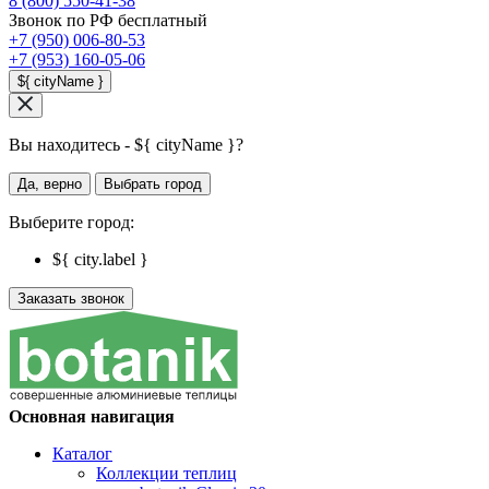
8 (800) 550-41-38
Звонок по РФ бесплатный
+7 (950) 006-80-53
+7 (953) 160-05-06
${ cityName }
Вы находитесь - ${ cityName }?
Да, верно
Выбрать город
Выберите город:
${ city.label }
Заказать звонок
Основная навигация
Каталог
Коллекции теплиц