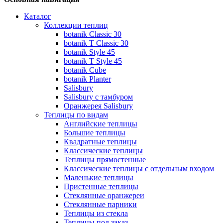
Каталог
Коллекции теплиц
botanik Classic 30
botanik T Classic 30
botanik Style 45
botanik Т Style 45
botanik Cube
botanik Planter
Salisbury
Salisbury с тамбуром
Оранжерея Salisbury
Теплицы по видам
Английские теплицы
Большие теплицы
Квадратные теплицы
Классические теплицы
Теплицы прямостенные
Классические теплицы с отдельным входом
Маленькие теплицы
Пристенные теплицы
Стеклянные оранжереи
Стеклянные парники
Теплицы из стекла
Теплицы под заказ