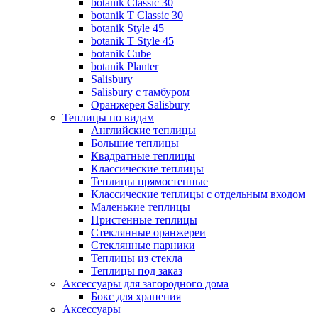
botanik Classic 30
botanik T Classic 30
botanik Style 45
botanik Т Style 45
botanik Cube
botanik Planter
Salisbury
Salisbury с тамбуром
Оранжерея Salisbury
Теплицы по видам
Английские теплицы
Большие теплицы
Квадратные теплицы
Классические теплицы
Теплицы прямостенные
Классические теплицы с отдельным входом
Маленькие теплицы
Пристенные теплицы
Стеклянные оранжереи
Стеклянные парники
Теплицы из стекла
Теплицы под заказ
Аксессуары для загородного дома
Бокс для хранения
Аксессуары