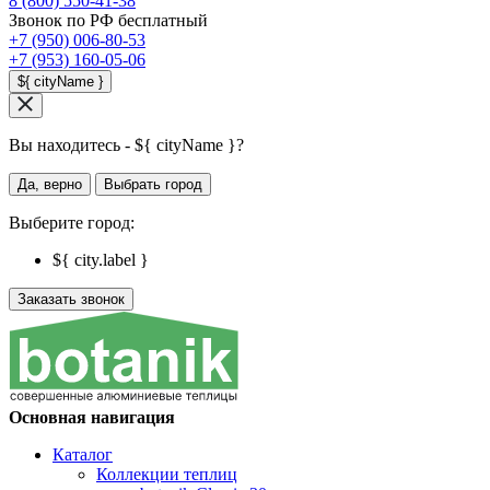
8 (800) 550-41-38
Звонок по РФ бесплатный
+7 (950) 006-80-53
+7 (953) 160-05-06
${ cityName }
Вы находитесь - ${ cityName }?
Да, верно
Выбрать город
Выберите город:
${ city.label }
Заказать звонок
Основная навигация
Каталог
Коллекции теплиц