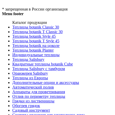
* запрещенная в России организация
Menu footer
Каталог продукции
Теплицы botanik Classic 30
Теплицы botanik T Classic 30
Теплицы botanik Style 45
Теплицы botanik Т Style 45
Теплицы botanik на цоколе
Теплицы botanik Planter
Индивидуальные теплицы
Теплицы Salisbury
Квадратные теплицы botanik Cube
Теплицы Salisbury с тамбуром
Оранжерея Salisbury
Теплицы из Европы
Дополнительные опции и аксессуары
Автоматический полив
Аппараты для проветривания
Отлив по периметру теплицы
Грядки из лиственницы
Обогрев грядок
Садовый инструмент
Системы хранения для загородного дома