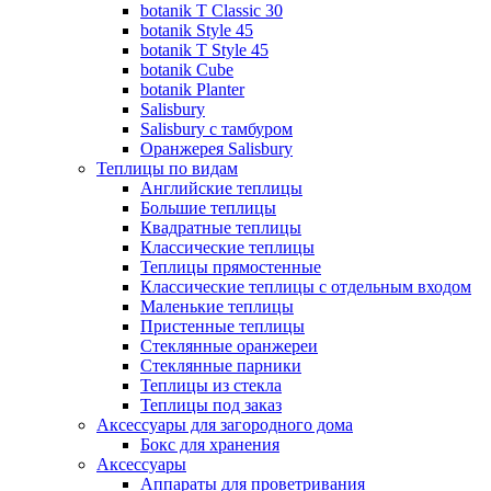
botanik T Classic 30
botanik Style 45
botanik Т Style 45
botanik Cube
botanik Planter
Salisbury
Salisbury с тамбуром
Оранжерея Salisbury
Теплицы по видам
Английские теплицы
Большие теплицы
Квадратные теплицы
Классические теплицы
Теплицы прямостенные
Классические теплицы с отдельным входом
Маленькие теплицы
Пристенные теплицы
Стеклянные оранжереи
Стеклянные парники
Теплицы из стекла
Теплицы под заказ
Аксессуары для загородного дома
Бокс для хранения
Аксессуары
Аппараты для проветривания