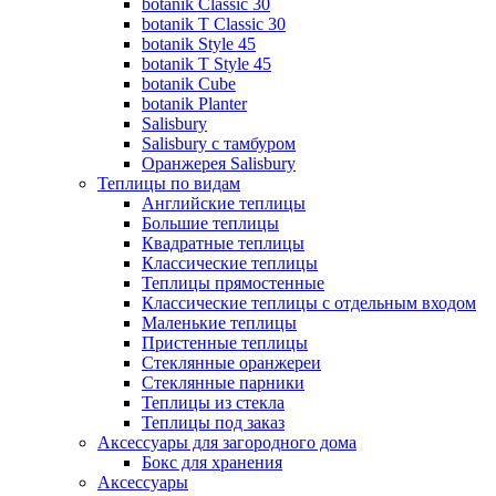
botanik Classic 30
botanik T Classic 30
botanik Style 45
botanik Т Style 45
botanik Cube
botanik Planter
Salisbury
Salisbury с тамбуром
Оранжерея Salisbury
Теплицы по видам
Английские теплицы
Большие теплицы
Квадратные теплицы
Классические теплицы
Теплицы прямостенные
Классические теплицы с отдельным входом
Маленькие теплицы
Пристенные теплицы
Стеклянные оранжереи
Стеклянные парники
Теплицы из стекла
Теплицы под заказ
Аксессуары для загородного дома
Бокс для хранения
Аксессуары