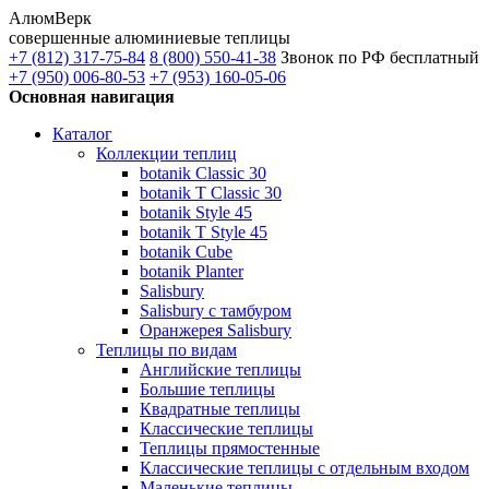
АлюмВерк
совершенные алюминиевые теплицы
+7 (812) 317-75-84
8 (800) 550-41-38
Звонок по РФ бесплатный
+7 (950) 006-80-53
+7 (953) 160-05-06
Основная навигация
Каталог
Коллекции теплиц
botanik Classic 30
botanik T Classic 30
botanik Style 45
botanik Т Style 45
botanik Cube
botanik Planter
Salisbury
Salisbury с тамбуром
Оранжерея Salisbury
Теплицы по видам
Английские теплицы
Большие теплицы
Квадратные теплицы
Классические теплицы
Теплицы прямостенные
Классические теплицы с отдельным входом
Маленькие теплицы