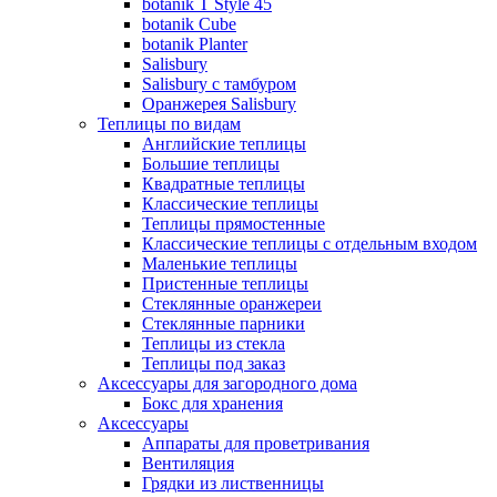
botanik Т Style 45
botanik Cube
botanik Planter
Salisbury
Salisbury с тамбуром
Оранжерея Salisbury
Теплицы по видам
Английские теплицы
Большие теплицы
Квадратные теплицы
Классические теплицы
Теплицы прямостенные
Классические теплицы с отдельным входом
Маленькие теплицы
Пристенные теплицы
Стеклянные оранжереи
Стеклянные парники
Теплицы из стекла
Теплицы под заказ
Аксессуары для загородного дома
Бокс для хранения
Аксессуары
Аппараты для проветривания
Вентиляция
Грядки из лиственницы