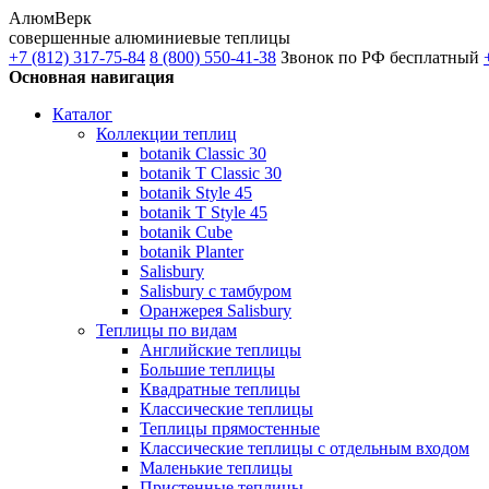
АлюмВерк
совершенные алюминиевые теплицы
+7 (812) 317-75-84
8 (800) 550-41-38
Звонок по РФ бесплатный
Основная навигация
Каталог
Коллекции теплиц
botanik Classic 30
botanik T Classic 30
botanik Style 45
botanik Т Style 45
botanik Cube
botanik Planter
Salisbury
Salisbury с тамбуром
Оранжерея Salisbury
Теплицы по видам
Английские теплицы
Большие теплицы
Квадратные теплицы
Классические теплицы
Теплицы прямостенные
Классические теплицы с отдельным входом
Маленькие теплицы
Пристенные теплицы