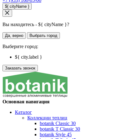
+7 (953) 160-05-06
${ cityName }
Вы находитесь - ${ cityName }?
Да, верно
Выбрать город
Выберите город:
${ city.label }
Заказать звонок
Основная навигация
Каталог
Коллекции теплиц
botanik Classic 30
botanik T Classic 30
botanik Style 45