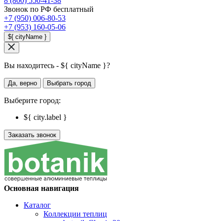
8 (800) 550-41-38
Звонок по РФ бесплатный
+7 (950) 006-80-53
+7 (953) 160-05-06
${ cityName }
Вы находитесь - ${ cityName }?
Да, верно
Выбрать город
Выберите город:
${ city.label }
Заказать звонок
Основная навигация
Каталог
Коллекции теплиц