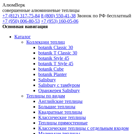
АлюмВерк
совершенные алюминиевые теплицы
+7 (812) 317-75-84
8 (800) 550-41-38
Звонок по РФ бесплатный
+7 (950) 006-80-53
+7 (953) 160-05-06
Основная навигация
Каталог
Коллекции теплиц
botanik Classic 30
botanik T Classic 30
botanik Style 45
botanik Т Style 45
botanik Cube
botanik Planter
Salisbury
Salisbury с тамбуром
Оранжерея Salisbury
Теплицы по видам
Английские теплицы
Большие теплицы
Квадратные теплицы
Классические теплицы
Теплицы прямостенные
Классические теплицы с отдельным входом
Маленькие теплицы