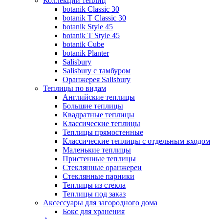
Коллекции теплиц
botanik Classic 30
botanik T Classic 30
botanik Style 45
botanik Т Style 45
botanik Cube
botanik Planter
Salisbury
Salisbury с тамбуром
Оранжерея Salisbury
Теплицы по видам
Английские теплицы
Большие теплицы
Квадратные теплицы
Классические теплицы
Теплицы прямостенные
Классические теплицы с отдельным входом
Маленькие теплицы
Пристенные теплицы
Стеклянные оранжереи
Стеклянные парники
Теплицы из стекла
Теплицы под заказ
Аксессуары для загородного дома
Бокс для хранения