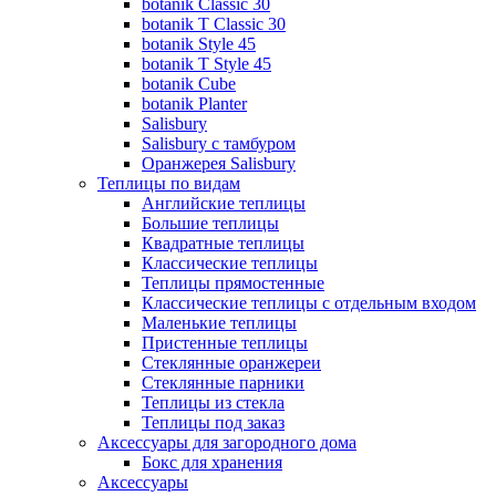
botanik Classic 30
botanik T Classic 30
botanik Style 45
botanik Т Style 45
botanik Cube
botanik Planter
Salisbury
Salisbury с тамбуром
Оранжерея Salisbury
Теплицы по видам
Английские теплицы
Большие теплицы
Квадратные теплицы
Классические теплицы
Теплицы прямостенные
Классические теплицы с отдельным входом
Маленькие теплицы
Пристенные теплицы
Стеклянные оранжереи
Стеклянные парники
Теплицы из стекла
Теплицы под заказ
Аксессуары для загородного дома
Бокс для хранения
Аксессуары