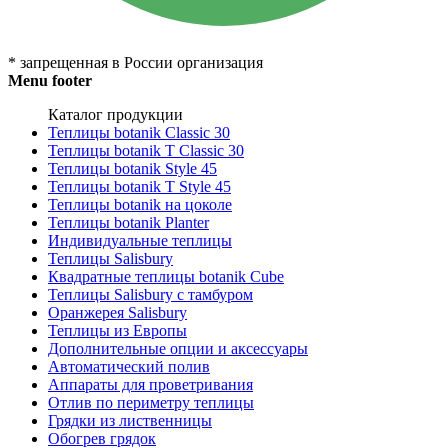
* запрещенная в России организация
Menu footer
Каталог продукции
Теплицы botanik Classic 30
Теплицы botanik T Classic 30
Теплицы botanik Style 45
Теплицы botanik Т Style 45
Теплицы botanik на цоколе
Теплицы botanik Planter
Индивидуальные теплицы
Теплицы Salisbury
Квадратные теплицы botanik Cube
Теплицы Salisbury с тамбуром
Оранжерея Salisbury
Теплицы из Европы
Дополнительные опции и аксессуары
Автоматический полив
Аппараты для проветривания
Отлив по периметру теплицы
Грядки из лиственницы
Обогрев грядок